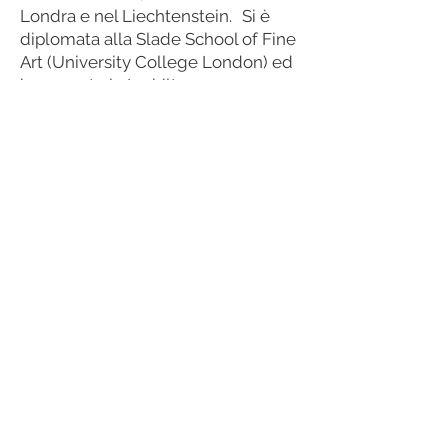
Londra e nel Liechtenstein. Si è
diplomata alla Slade School of Fine
Art (University College London) ed
ha esposto in Inghilterra,
Liechtenstein, Svizzera, Austria,
Francia e Germania.
Il lavoro di Carol Wyss è una ricerca
concertata intorno alla struttura
delle cose; adotta e separa
strutture consuete e le ricompone
in modo differente. Lo scheletro
umano è la struttura base
attraverso cui esamina la relazione
tra la struttura umana e il suo
ambiente. Smantellando e
opponendo strutture esistenti
vengono create nuove formazioni.
L'astrazione è parte del processo –
non nascondendo le origini,