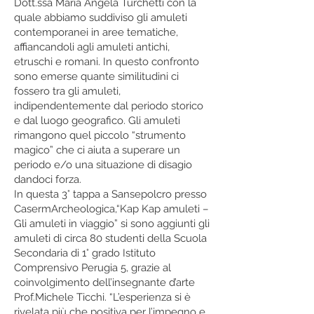
Dott.ssa Maria Angela Turchetti con la
quale abbiamo suddiviso gli amuleti
contemporanei in aree tematiche,
affiancandoli agli amuleti antichi,
etruschi e romani. In questo confronto
sono emerse quante similitudini ci
fossero tra gli amuleti,
indipendentemente dal periodo storico
e dal luogo geografico. Gli amuleti
rimangono quel piccolo “strumento
magico” che ci aiuta a superare un
periodo e/o una situazione di disagio
dandoci forza.
In questa 3° tappa a Sansepolcro presso
CasermArcheologica,“Kap Kap amuleti –
Gli amuleti in viaggio” si sono aggiunti gli
amuleti di circa 80 studenti della Scuola
Secondaria di 1° grado Istituto
Comprensivo Perugia 5, grazie al
coinvolgimento dell’insegnante d’arte
Prof.Michele Ticchi. “L’esperienza si è
rivelata più che positiva per l’impegno e