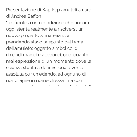
Presentazione di Kap Kap amuleti a cura
di Andrea Baffoni
“…di fronte a una condizione che ancora
oggi stenta realmente a risolversi, un
nuovo progetto si materializza,
prendendo stavolta spunto dal tema
dell’amuleto: oggetto simbolico, di
rimandi magici e allegorici, oggi quanto
mai espressione di un momento dove la
scienza stenta a definirsi quale verità
assoluta pur chiedendo, ad ognuno di
noi, di agire in nome di essa, ma con
nessuna certezza ed anzi ben foderati di
una buona dose di cieca speranza.
La mostra proposta da Tangram assume
dunque i connotati di una sfida ironica a
una situazione seria. Questi amuleti a cui
gli artisti si sono dedicati presentano i
caratteri oggettuali degli antichi reperti
archeologici, ma intrisi di una particolare